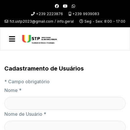
+239 2223876
+239 9939083
fct.ustp2023@gmail.com / info.geral
Seg - Sex: 8:00 - 17:00
Cadastramento de Usuários
*
Campo obrigatório
Nome
*
Nome de Usuário
*