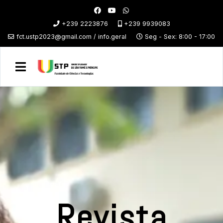
+239 2223876
+239 9939083
fct.ustp2023@gmail.com / info.geral
Seg - Sex: 8:00 - 17:00
Revista