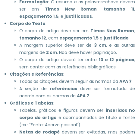
Formatação
: O resumo e as palavras-chave devem
ser em
Times New Roman
,
tamanho 11
,
espaçamento 1,5
, e
justificados
.
Corpo do Texto
:
O corpo do artigo deve ser em
Times New Roman
tamanho 12
, com
espaçamento 1,5
e
justificado
.
A margem superior deve ser de
3 cm
, e as outra
margens de
2 cm
. Não deve haver paginação.
O corpo do artigo deverá ter entre
10 e 12 páginas
sem contar com as referências bibliográficas.
Citações e Referências
:
Todas as citações devem seguir as normas da
APA 7
.
A seção de
referências
deve ser formatada d
acordo com as normas da
APA 7
.
Gráficos e Tabelas
:
Tabelas, gráficos e figuras devem ser
inseridos n
corpo do artigo
e acompanhados de título e fonte
(ex.: "Fonte: Acervo pessoal").
Notas de rodapé
devem ser evitadas, mas pode