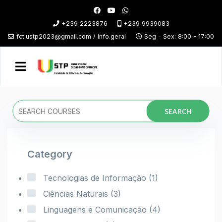
+239 2223876
+239 9939083
fct.ustp2023@gmail.com / info.geral
Seg - Sex: 8:00 - 17:00
SEARCH
Category
Tecnologias de Informação
(1)
Ciências Naturais
(3)
Linguagens e Comunicação
(4)