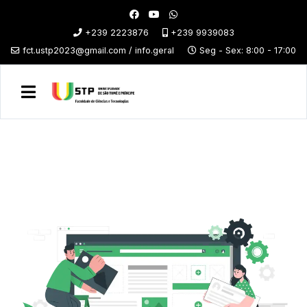
+239 2223876
+239 9939083
fct.ustp2023@gmail.com / info.geral
Seg - Sex: 8:00 - 17:00