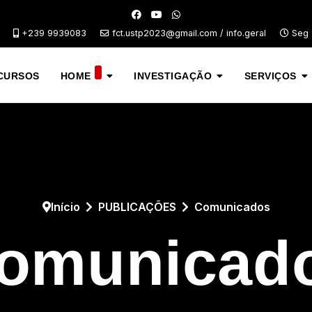
+239 9939083
fct.ustp2023@gmail.com / info.geral
Seg -
CURSOS
HOME
INVESTIGAÇÃO
SERVIÇOS
Início
PUBLICAÇÕES
Comunicados
omunicad