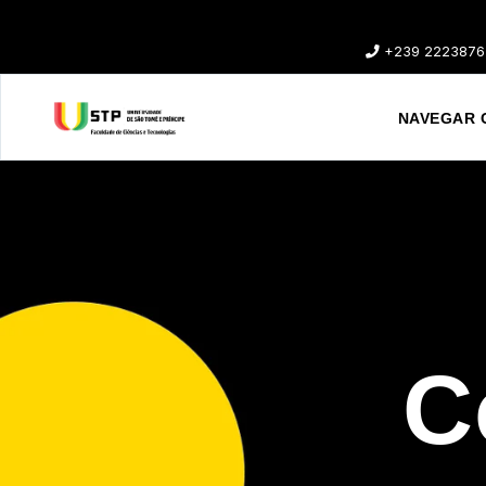
+239 2223876
NAVEGAR 
C