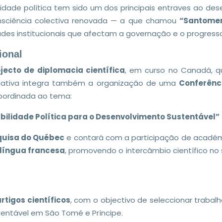
lidade política tem sido um dos principais entraves ao de
sciência colectiva renovada — a que chamou
“Santomen
dades institucionais que afectam a governação e o progresso
ional
jecto de diplomacia científica
, em curso no Canadá, q
iciativa integra também a organização de uma
Conferênci
ubordinada ao tema:
bilidade Política para o Desenvolvimento Sustentável”
quisa do Québec
e contará com a participação de académic
língua francesa
, promovendo o intercâmbio científico no
tigos científicos
, com o objectivo de seleccionar trabal
tentável em São Tomé e Príncipe.