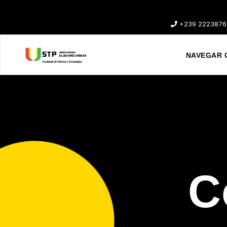
+239 2223876
NAVEGAR 
C