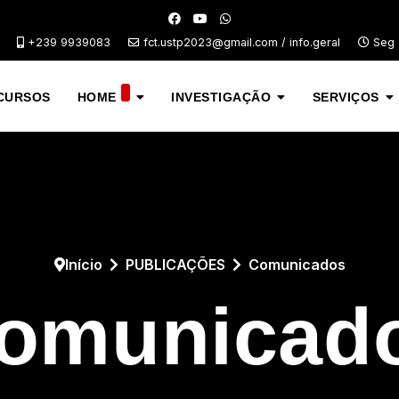
+239 9939083
fct.ustp2023@gmail.com / info.geral
Seg -
CURSOS
HOME
INVESTIGAÇÃO
SERVIÇOS
Início
PUBLICAÇÕES
Comunicados
omunicad