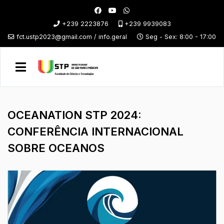
+239 2223876
+239 9939083
fct.ustp2023@gmail.com / info.geral
Seg - Sex: 8:00 - 17:00
OCEANATION STP 2024:
CONFERÊNCIA INTERNACIONAL
SOBRE OCEANOS