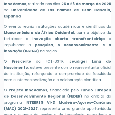
InnoVamos
, realizado nos dias
25 e 26 de março de 2025
na
Universidade de Las Palmas de Gran Canaria,
Espanha
.
O evento reuniu instituições acadêmicas e científicas da
Macaronésia e da África Ocidental
, com o objetivo de
fortalecer a
inovação aberta transfronteiriça
e
impulsionar a
pesquisa, o desenvolvimento e a
inovação (R&D&I)
na região.
O Presidente da FCT-USTP,
Jeudiger Lima do
Nascimento
, esteve presente como representante oficial
da instituição, reforçando o compromisso da faculdade
com a internacionalização e a colaboração científica.
O
Projeto InnoVamos
, financiado pelo
Fundo Europeu
de Desenvolvimento Regional (FEDER)
no âmbito do
programa
INTERREG VI-D Madeira-Açores-Canárias
(MAC) 2021-2027
, representa uma grande oportunidade
para o avanço do ensino e da tecnologia, permitindo a